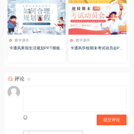
教学课件
教学课件
卡通风寒假生活规划PPT模板2
卡通风学校期末考试动员会PP
0260122
T模板20251228
评论
0
提交评论