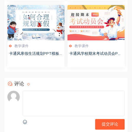
教学课件
教学课件
卡通风寒假生活规划PPT模板2
卡通风学校期末考试动员会PP
0260122
T模板20251228
评论
0
提交评论