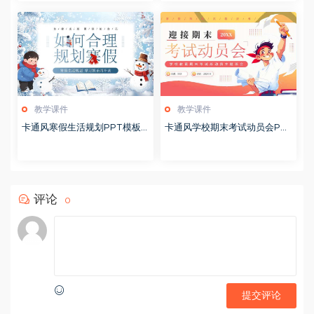
教学课件
教学课件
卡通风寒假生活规划PPT模板2
卡通风学校期末考试动员会PP
0260122
T模板20251228
评论
0
提交评论