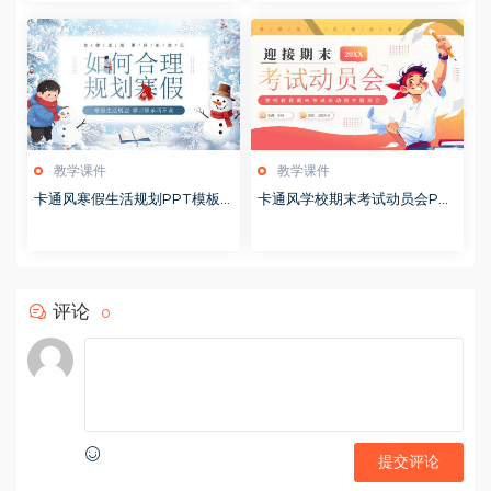
教学课件
教学课件
卡通风寒假生活规划PPT模板2
卡通风学校期末考试动员会PP
0260122
T模板20251228
评论
0
提交评论