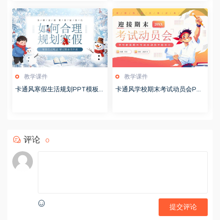
教学课件
教学课件
卡通风寒假生活规划PPT模板2
卡通风学校期末考试动员会PP
0260122
T模板20251228
评论
0
提交评论