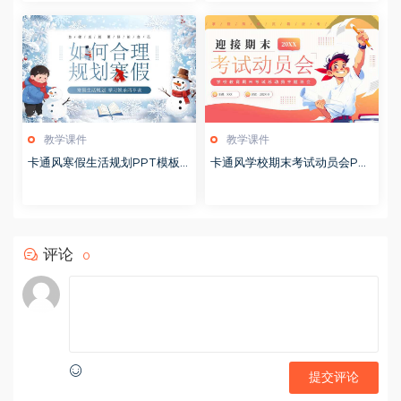
教学课件
教学课件
卡通风寒假生活规划PPT模板2
卡通风学校期末考试动员会PP
0260122
T模板20251228
评论
0
提交评论