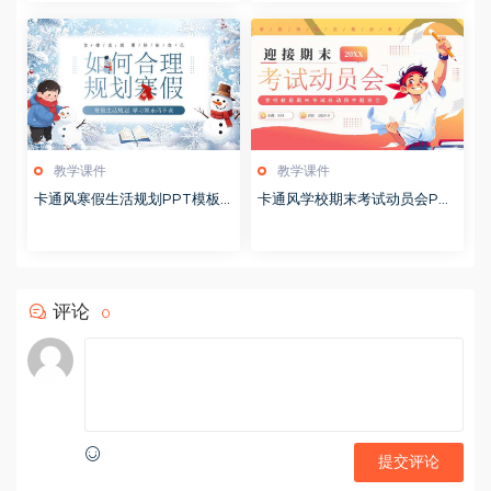
教学课件
教学课件
卡通风寒假生活规划PPT模板2
卡通风学校期末考试动员会PP
0260122
T模板20251228
评论
0
提交评论