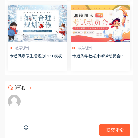
教学课件
教学课件
卡通风寒假生活规划PPT模板2
卡通风学校期末考试动员会PP
0260122
T模板20251228
评论
0
提交评论