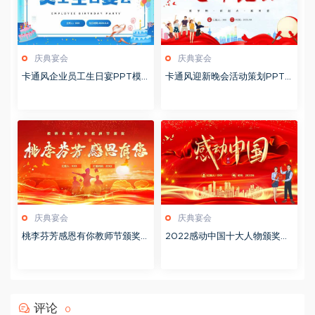
庆典宴会
庆典宴会
卡通风企业员工生日宴PPT模
卡通风迎新晚会活动策划PPT
板
模板
庆典宴会
庆典宴会
桃李芬芳感恩有你教师节颁奖会
2022感动中国十大人物颁奖词
PPT模板
PPT模板
评论
0