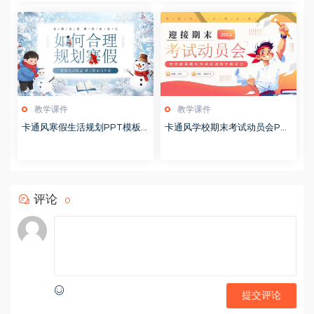
教学课件
教学课件
卡通风寒假生活规划PPT模板2
卡通风学校期末考试动员会PP
0260122
T模板20251228
评论
0
提交评论