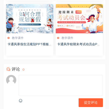
教学课件
教学课件
卡通风寒假生活规划PPT模板2
卡通风学校期末考试动员会PP
0260122
T模板20251228
评论
0
提交评论