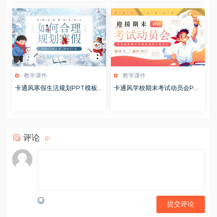
教学课件
教学课件
卡通风寒假生活规划PPT模板2
卡通风学校期末考试动员会PP
0260122
T模板20251228
评论
0
提交评论