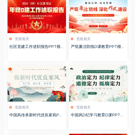
党政相关
党政相关
社区党建工作述职报告PPT模
严筑廉洁防线D课教育PPT模板
板20260127
20260127
党政相关
党政相关
中国风传承新时代优良家风PP
中国风D纪学习教育D课PPT模
T模板20251127
板20241106