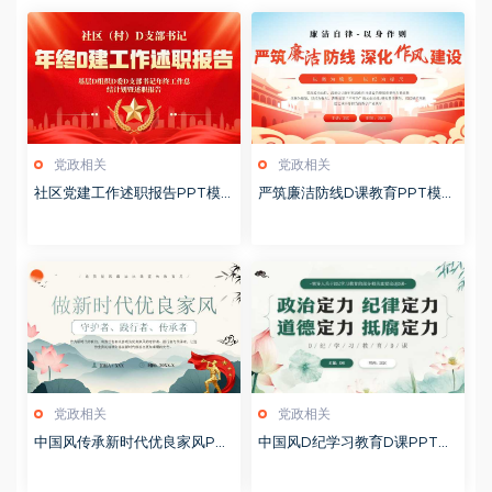
党政相关
党政相关
社区党建工作述职报告PPT模
严筑廉洁防线D课教育PPT模板
板20260127
20260127
党政相关
党政相关
中国风传承新时代优良家风PP
中国风D纪学习教育D课PPT模
T模板20251127
板20241106