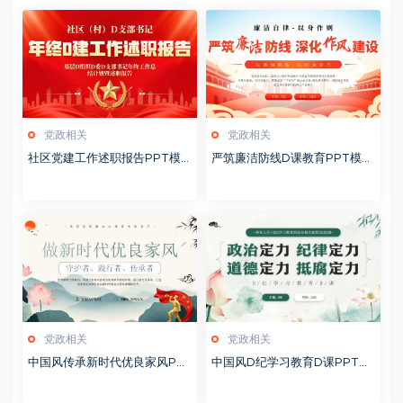
党政相关
党政相关
社区党建工作述职报告PPT模
严筑廉洁防线D课教育PPT模板
板20260127
20260127
党政相关
党政相关
中国风传承新时代优良家风PP
中国风D纪学习教育D课PPT模
T模板20251127
板20241106