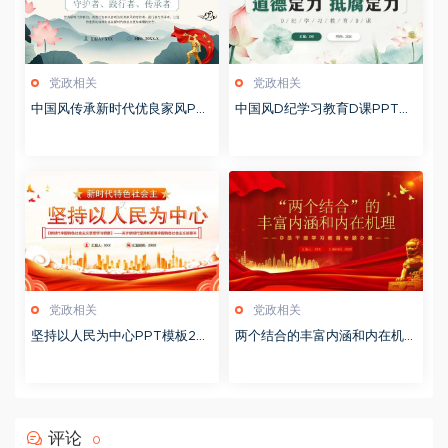
党政相关
党政相关
中国风传承新时代优良家风PP
中国风D纪学习教育D课PPT模
T模板20251127
板20241106
党政相关
党政相关
坚持以人民为中心PPT模板20
两个结合的丰富内涵和内在机理
231114
PPT模板20230903
评论
0