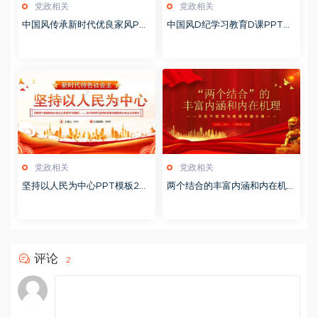
党政相关
党政相关
中国风传承新时代优良家风PP
中国风D纪学习教育D课PPT模
T模板20251127
板20241106
党政相关
党政相关
坚持以人民为中心PPT模板20
两个结合的丰富内涵和内在机理
231114
PPT模板20230903
评论
2