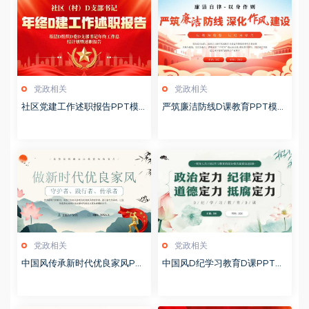
党政相关
党政相关
社区党建工作述职报告PPT模
严筑廉洁防线D课教育PPT模板
板20260127
20260127
党政相关
党政相关
中国风传承新时代优良家风PP
中国风D纪学习教育D课PPT模
T模板20251127
板20241106