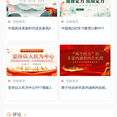
党政相关
党政相关
中国风传承新时代优良家风PP
中国风D纪学习教育D课PPT模
T模板20251127
板20241106
党政相关
党政相关
坚持以人民为中心PPT模板20
两个结合的丰富内涵和内在机理
231114
PPT模板20230903
评论
0