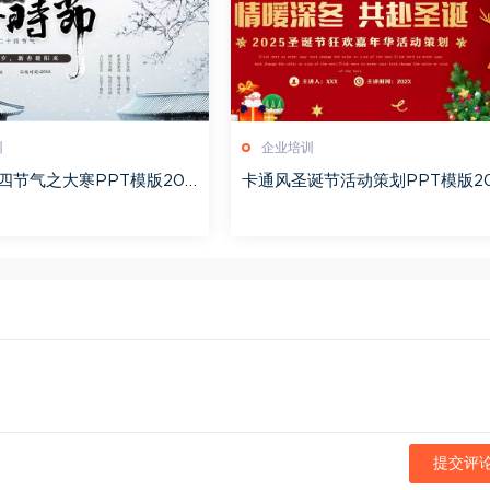
训
企业培训
四节气之大寒PPT模版202
卡通风圣诞节活动策划PPT模版2
51221
提交评